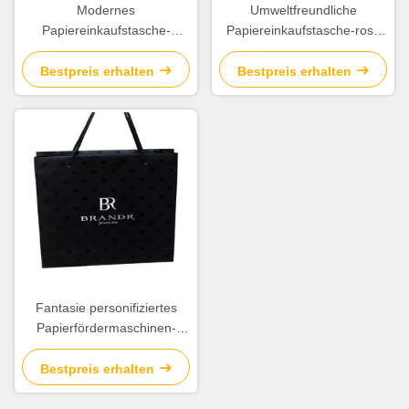
Modernes
Umweltfreundliche
Papiereinkaufstasche-
Papiereinkaufstasche-rosa
Kunstdruckpapier-Material
Farbe mit Twill-Baumwollseil-
irgendein Logo verfügbar
Griff
Bestpreis erhalten
Bestpreis erhalten
Fantasie personifiziertes
Papierfördermaschinen-
Taschen-dekoratives
handgemachtes
Bestpreis erhalten
Maximallast-Gewicht 5KG