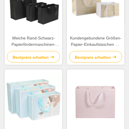
Weiche Rand-Schwarz-
Kundengebundene Größen-
Papierfördermaschinen-
Papier-Einkaufstaschen mit
Taschen, aufbereitetes
Seidenband-/Kreis-Rohr-
Geschenk sackt die
Griff
Bestpreis erhalten
Bestpreis erhalten
verschiedene verfügbare
Form ein