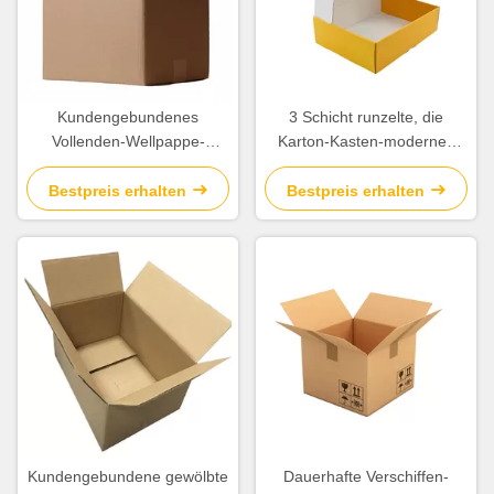
Kundengebundenes
3 Schicht runzelte, die
Vollenden-Wellpappe-
Karton-Kasten-modernes
Material Logo-Verschiffen-
Leichtgewichtler Soem/ODM
Kasten-Matts Laminatoin
verfügbar sind
Bestpreis erhalten
Bestpreis erhalten
Kundengebundene gewölbte
Dauerhafte Verschiffen-