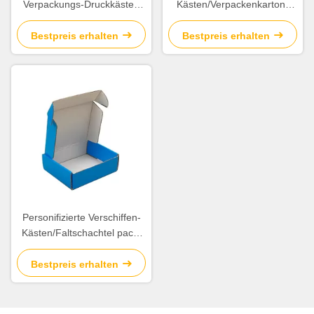
Verpackungs-Druckkästen
Kästen/Verpackenkarton-
für Ausstellung/das
Kasten-verschiedene Größe
Verpacken/Verschiffen
verfügbar
Bestpreis erhalten
Bestpreis erhalten
Personifizierte Verschiffen-
Kästen/Faltschachtel packt
Customzied-Farbe ein
Bestpreis erhalten