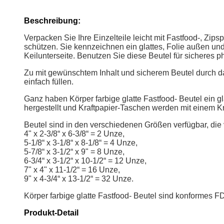
Beschreibung:
Verpacken Sie Ihre Einzelteile leicht mit Fastfood-, Zip
schützen. Sie kennzeichnen ein glattes, Folie außen un
Keilunterseite. Benutzen Sie diese Beutel für sicheres 
Zu mit gewünschtem Inhalt und sicherem Beutel durch d
einfach füllen.
Ganz haben Körper farbige glatte Fastfood- Beutel ein 
hergestellt und Kraftpapier-Taschen werden mit einem 
Beutel sind in den verschiedenen Größen verfügbar, die 
4" x 2-3/8“ x 6-3/8“ = 2 Unze,
5-1/8“ x 3-1/8“ x 8-1/8“ = 4 Unze,
5-7/8“ x 3-1/2“ x 9" = 8 Unze,
6-3/4“ x 3-1/2“ x 10-1/2“ = 12 Unze,
7" x 4" x 11-1/2“ = 16 Unze,
9" x 4-3/4“ x 13-1/2“ = 32 Unze.
Körper farbige glatte Fastfood- Beutel sind konformes F
Produkt-Detail