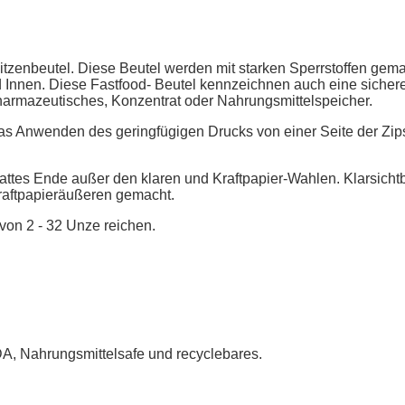
spitzenbeutel. Diese Beutel werden mit starken Sperrstoffen gema
d Innen. Diese Fastfood- Beutel kennzeichnen auch eine sicher
pharmazeutisches, Konzentrat oder Nahrungsmittelspeicher.
as Anwenden des geringfügigen Drucks von einer Seite der Zip
glattes Ende außer den klaren und Kraftpapier-Wahlen. Klarsich
Kraftpapieräußeren gemacht.
von 2 - 32 Unze reichen.
DA, Nahrungsmittelsafe und recyclebares.