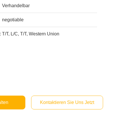
Verhandelbar
negotiable
:
T/T, L/C, T/T, Western Union
lten
Kontaktieren Sie Uns Jetzt