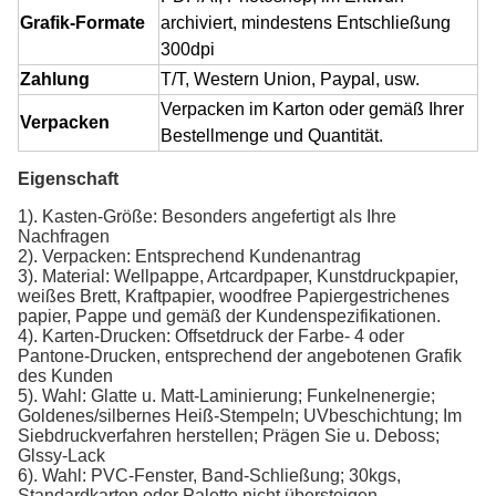
Grafik-Formate
archiviert, mindestens Entschließung
300dpi
Zahlung
T/T, Western Union, Paypal, usw.
Verpacken im Karton oder gemäß Ihrer
Verpacken
Bestellmenge und Quantität.
Eigenschaft
1). Kasten-Größe: Besonders angefertigt als Ihre
Nachfragen
2). Verpacken: Entsprechend Kundenantrag
3). Material: Wellpappe, Artcardpaper, Kunstdruckpapier,
weißes Brett, Kraftpapier, woodfree Papiergestrichenes
papier, Pappe und gemäß der Kundenspezifikationen.
4). Karten-Drucken: Offsetdruck der Farbe- 4 oder
Pantone-Drucken, entsprechend der angebotenen Grafik
des Kunden
5). Wahl: Glatte u. Matt-Laminierung; Funkelnenergie;
Goldenes/silbernes Heiß-Stempeln; UVbeschichtung; Im
Siebdruckverfahren herstellen; Prägen Sie u. Deboss;
Glssy-Lack
6). Wahl: PVC-Fenster, Band-Schließung; 30kgs,
Standardkarton oder Palette nicht übersteigen