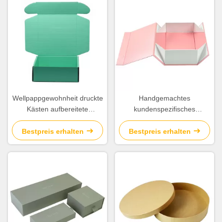
Wellpappgewohnheit druckte
Handgemachtes
Kästen aufbereitete
kundenspezifisches
Materialien
Druckerzeugnis packt
kundengebundene Farbe
rechteckige Form-Größe
Bestpreis erhalten
Bestpreis erhalten
330 * 330 * 195mm ein