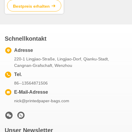
Parfüm/Schmuck verfügbar
Bestpreis erhalten
ist
Schnellkontakt
Adresse
220-1 Lingjiao-Straße, Lingjiao-Dorf, Qianku-Stadt,
Cangnan-Grafschaft, Wenzhou
Tel.
86--13564871506
E-Mail-Adresse
nick@printedpaper-bags.com
Unser Newsletter