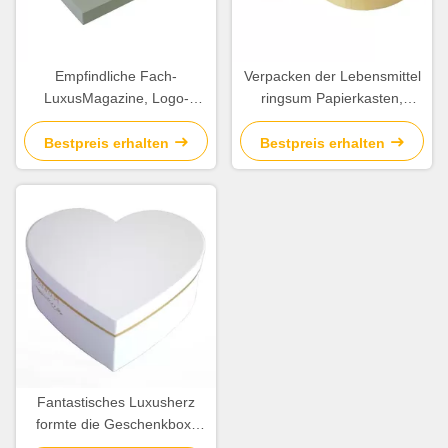
Empfindliche Fach-
Verpacken der Lebensmittel
LuxusMagazine, Logo-
ringsum Papierkasten,
Verpackenkästen stark steif
Druckdarstellungs-Kasten-
Offsetdruck
Bestpreis erhalten
Bestpreis erhalten
Fantastisches Luxusherz
formte die Geschenkbox-
verschiedene Farbe, die für