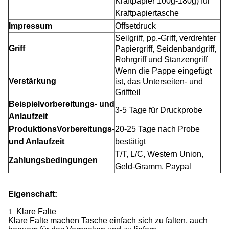
Kraftpapier 100g-180g) für
Kraftpapiertasche
Impressum
Offsetdruck
Seilgriff, pp.-Griff, verdrehter
Griff
Papiergriff, Seidenbandgriff,
Rohrgriff und Stanzengriff
Wenn die Pappe eingefügt
Verstärkung
ist, das Unterseiten- und
Griffteil
Beispielvorbereitungs- und
3-5 Tage für Druckprobe
Anlaufzeit
ProduktionsVorbereitungs-
20-25 Tage nach Probe
und Anlaufzeit
bestätigt
T/T, L/C, Western Union,
Zahlungsbedingungen
Geld-Gramm, Paypal
Eigenschaft:
Klare Falte
1.
Klare Falte machen Tasche einfach sich zu falten, auch