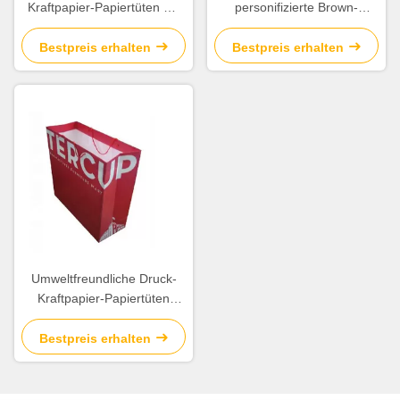
Kraftpapier-Papiertüten mit
personifizierte Brown-
Goldheißem stempelndem
Papiertüten mit
Oberflächenende
Papierkordel-Griff
Bestpreis erhalten
Bestpreis erhalten
Umweltfreundliche Druck-
Kraftpapier-Papiertüten
glatt/Mattlaminierungs-
Oberflächenveredelung
Bestpreis erhalten