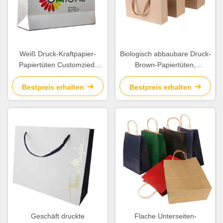
Weiß Druck-Kraftpapier-
Biologisch abbaubare Druck-
Papiertüten Customzied-
Brown-Papiertüten,
Stärke für Firmenförderung
Kraftpapier-Geschenk sackt
hohe Haltbarkeit ein
Bestpreis erhalten
Bestpreis erhalten
Geschäft druckte
Flache Unterseiten-