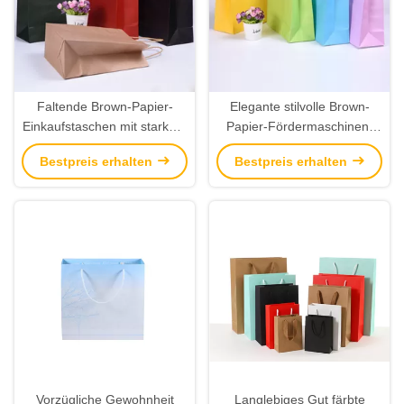
Faltende Brown-Papier-
Elegante stilvolle Brown-
Einkaufstaschen mit starkem
Papier-Fördermaschinen-
hitzebeständigem Kleber
Taschen, farbige Papiertüten
Bestpreis erhalten
Bestpreis erhalten
verstärken
mit Griffen
Vorzügliche Gewohnheit
Langlebiges Gut färbte