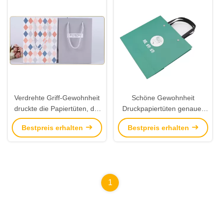
Verdrehte Griff-Gewohnheit
Schöne Gewohnheit
druckte die Papiertüten, die
Druckpapiertüten genauer
für das Verpacken/Einkaufen
Druckhochleistungsfsc
Bestpreis erhalten
Bestpreis erhalten
ungiftig sind
genehmigt
1