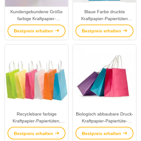
Kundengebundene Größe
Blaue Farbe druckte
farbige Kraftpapier-
Kraftpapier-Papiertüten
Papiertüten, Brown-Papier-
Customzied-Logo mit
Bestpreis erhalten
Bestpreis erhalten
Geschenk sackt
verdrehtem Papiergriff
umweltfreundliches ein
Recyclebare farbige
Biologisch abbaubare Druck-
Kraftpapier-Papiertüten,
Kraftpapier-Papiertüte-
kundenspezifische Brown-
Plastik-/Wasser-beständige
Bestpreis erhalten
Bestpreis erhalten
Papiertüten für Kaufhäuser
Beschichtungen verfügbar