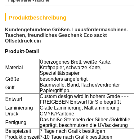
Papierwaren-Taschen
Produktbeschreibung
Kundengebundene Größen-Luxusfördermaschinen-
Taschen, freundliches Geschenk Eco sackt
Offsetdruck ein
Produkt-Detail
Überzogenes Brett, weiße Karte,
Material
Kraftpapier, schwarze Karte,
Spezialitätspapier
Größe
besonders angefertigt
Baumwolle, Band, flacher/verdrehter
Griff
Papiergriff pp.,
Custom design wird in hohem Grade - - -
Entwurf
FREIGEBEN Entwurf für Sie begrüßt
Laminierung
Glatte Laminierung, Mattlaminierung
Druck
CMYK/Pantone
Das heiße Stempeln der Silber-/Goldfolie,
Fertigung
geprägt, beschmutzen die UVlackierung
Beispielzeit
7 Tage nach Grafik bestätigen
Produktionszeit
7-10 Tage nach Grafik bestätigen